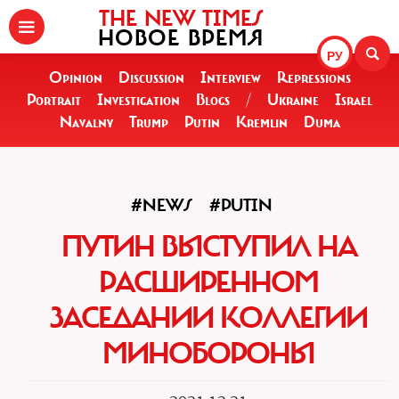
THE NEW TIMES
НОВОЕ ВРЕМЯ
РУ
Opinion
Discussion
Interview
Repressions
Portrait
Investigation
Blogs
/
Ukraine
Israel
Navalny
Trump
Putin
Kremlin
Duma
#NEWS
#PUTIN
ПУТИН ВЫСТУПИЛ НА
РАСШИРЕННОМ
ЗАСЕДАНИИ КОЛЛЕГИИ
МИНОБОРОНЫ