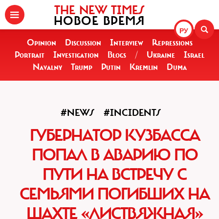
THE NEW TIMES
НОВОЕ ВРЕМЯ
РУ
Opinion
Discussion
Interview
Repressions
Portrait
Investigation
Blogs
/
Ukraine
Israel
Navalny
Trump
Putin
Kremlin
Duma
#NEWS
#INCIDENTS
ГУБЕРНАТОР КУЗБАССА
ПОПАЛ В АВАРИЮ ПО
ПУТИ НА ВСТРЕЧУ С
СЕМЬЯМИ ПОГИБШИХ НА
ШАХТЕ «ЛИСТВЯЖНАЯ»