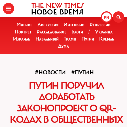
THE NEW TIMES
НОВОЕ ВРЕМЯ
EN
Мнение
Дискуссия
Интервью
Репрессии
Портрет
Расследование
Блоги
/
Украина
Израиль
Навальный
Трамп
Путин
Кремль
Дума
#НОВОСТИ
#ПУТИН
ПУТИН ПОРУЧИЛ
ДОРАБОТАТЬ
ЗАКОНОПРОЕКТ О QR-
КОДАХ В ОБЩЕСТВЕННЫХ