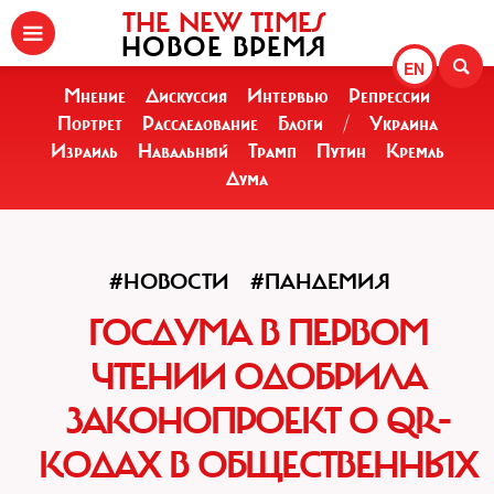
THE NEW TIMES
НОВОЕ ВРЕМЯ
EN
Мнение
Дискуссия
Интервью
Репрессии
Портрет
Расследование
Блоги
/
Украина
Израиль
Навальный
Трамп
Путин
Кремль
Дума
#НОВОСТИ
#ПАНДЕМИЯ
ГОСДУМА В ПЕРВОМ
ЧТЕНИИ ОДОБРИЛА
ЗАКОНОПРОЕКТ О QR-
КОДАХ В ОБЩЕСТВЕННЫХ