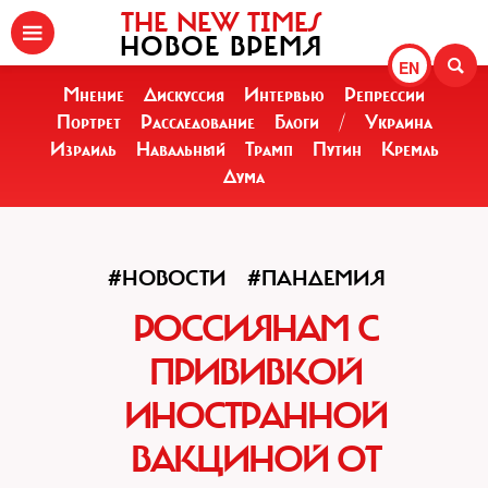
THE NEW TIMES
НОВОЕ ВРЕМЯ
EN
Мнение
Дискуссия
Интервью
Репрессии
Портрет
Расследование
Блоги
/
Украина
Израиль
Навальный
Трамп
Путин
Кремль
Дума
#НОВОСТИ
#ПАНДЕМИЯ
РОССИЯНАМ С
ПРИВИВКОЙ
ИНОСТРАННОЙ
ВАКЦИНОЙ ОТ