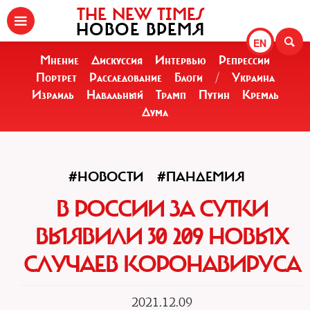
THE NEW TIMES
НОВОЕ ВРЕМЯ
EN
Мнение
Дискуссия
Интервью
Репрессии
Портрет
Расследование
Блоги
/
Украина
Израиль
Навальный
Трамп
Путин
Кремль
Дума
#НОВОСТИ
#ПАНДЕМИЯ
В РОССИИ ЗА СУТКИ
ВЫЯВИЛИ 30 209 НОВЫХ
СЛУЧАЕВ КОРОНАВИРУСА
2021.12.09