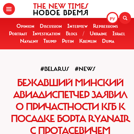
THE NEW TIMES
НОВОЕ ВРЕМЯ
РУ
Opinion
Discussion
Interview
Repressions
Portrait
Investigation
Blogs
/
Ukraine
Israel
Navalny
Trump
Putin
Kremlin
Duma
#BELARUS
#NEWS
БЕЖАВШИЙ МИНСКИЙ
АВИАДИСПЕТЧЕР ЗАЯВИЛ
О ПРИЧАСТНОСТИ КГБ К
ПОСАДКЕ БОРТА RYANAIR
С ПРОТАСЕВИЧЕМ