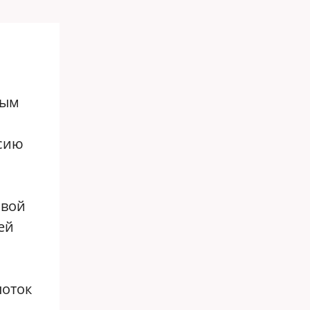
ным
ссию
овой
ей
поток