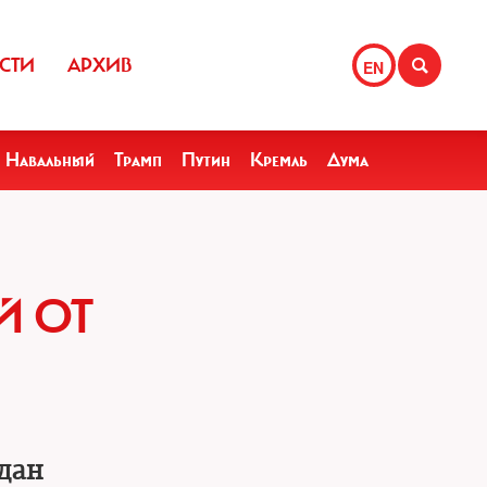
СТИ
АРХИВ
EN
Навальный
Трамп
Путин
Кремль
Дума
Й ОТ
ждан