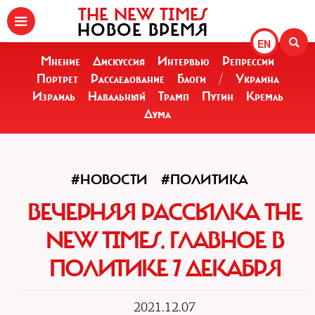
THE NEW TIMES
НОВОЕ ВРЕМЯ
EN
Мнение
Дискуссия
Интервью
Репрессии
Портрет
Расследование
Блоги
/
Украина
Израиль
Навальный
Трамп
Путин
Кремль
Дума
#НОВОСТИ
#ПОЛИТИКА
ВЕЧЕРНЯЯ РАССЫЛКА THE
NEW TIMES. ГЛАВНОЕ В
ПОЛИТИКЕ 7 ДЕКАБРЯ
2021.12.07