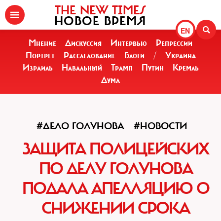
THE NEW TIMES
НОВОЕ ВРЕМЯ
EN
Мнение
Дискуссия
Интервью
Репрессии
Портрет
Расследование
Блоги
/
Украина
Израиль
Навальный
Трамп
Путин
Кремль
Дума
#ДЕЛО ГОЛУНОВА
#НОВОСТИ
ЗАЩИТА ПОЛИЦЕЙСКИХ
ПО ДЕЛУ ГОЛУНОВА
ПОДАЛА АПЕЛЛЯЦИЮ О
СНИЖЕНИИ СРОКА