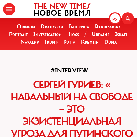
THE NEW TIMES
НОВОЕ ВРЕМЯ
РУ
Opinion
Discussion
Interview
Repressions
Portrait
Investigation
Blogs
/
Ukraine
Israel
Navalny
Trump
Putin
Kremlin
Duma
#INTERVIEW
СЕРГЕЙ ГУРИЕВ: «
НАВАЛЬНЫЙ НА СВОБОДЕ
— ЭТО
ЭКЗИСТЕНЦИАЛЬНАЯ
УГРОЗА ДЛЯ ПУТИНСКОГО