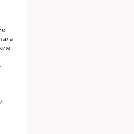
ие
стала
ским
—
и
з