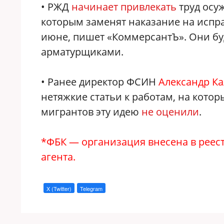
• РЖД
начинает привлекать
труд осу
которым заменят наказание на испра
июне, пишет «КоммерсантЪ». Они бу
арматурщиками.
• Ранее директор ФСИН
Александр К
нетяжкие статьи к работам, на котор
мигрантов эту идею
не оценили
.
*ФБК — организация внесена в рее
агента.
X (Twitter)
Telegram