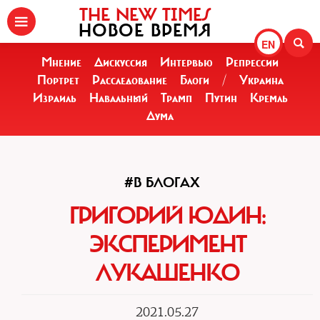
THE NEW TIMES
НОВОЕ ВРЕМЯ
EN
Мнение
Дискуссия
Интервью
Репрессии
Портрет
Расследование
Блоги
/
Украина
Израиль
Навальный
Трамп
Путин
Кремль
Дума
#В БЛОГАХ
ГРИГОРИЙ ЮДИН:
ЭКСПЕРИМЕНТ
ЛУКАШЕНКО
2021.05.27