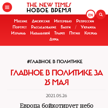
THE NEW TIMES
НОВОЕ ВРЕМЯ
EN
Мнение
Дискуссия
Интервью
Репрессии
Портрет
Расследование
Блоги
/
Украина
Израиль
Навальный
Трамп
Путин
Кремль
Дума
#ГЛАВНОЕ В ПОЛИТИКЕ
ГЛАВНОЕ В ПОЛИТИКЕ ЗА
25 МАЯ
2021.05.26
Европа бойкотирует небо