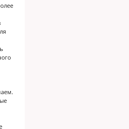
более
в
ля
ь
ного
маем.
рые
е