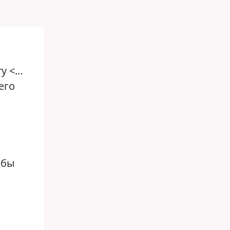
ту <…
его
абы