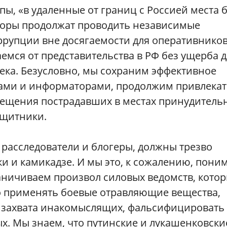
пы, «в удаленные от границ с Россией места 
аторы продолжат проводить независимые
ррупции вне досягаемости для оперативнико
емся от представительства в РФ без ущерба д
ека. Безусловно, мы сохраним эффективное
ами и информаторами, продолжим привлекат
сещения пострадавших в местах принудитель
ащитники.
расследователи и блогеры, должны трезво
и и камикадзе. И мы это, к сожалению, пони
ничиваем произвол силовых ведомств, кото
о применять боевые отравляющие вещества,
 захвата инакомыслящих, фальсифицировать
ых. Мы знаем, что путинские и лукашенковски