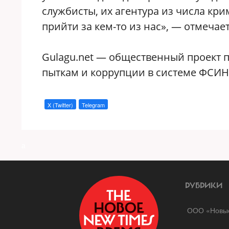
службисты, их агентура из числа кр
прийти за кем-то из нас», — отмечае
Gulagu.net — общественный проект 
пыткам и коррупции в системе ФСИН
X (Twitter)
Telegram
a
РУБРИКИ
ООО «Новые