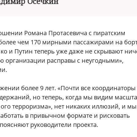
адимир Осечкин
ношении Романа Протасевича с пиратским
 более чем 170 мирными пассажирами на бор
нко и Путин теперь уже даже не скрывают нич
ью организации расправы с неугодными»,
и.
яжении более 9 лет. «Почти все координаторы
адержаний, но теперь, когда мы видим масшт
ного терроризма», нет никаких иллюзий, и мы
работать в привычном формате и рисковать
поясняют руководители проекта.