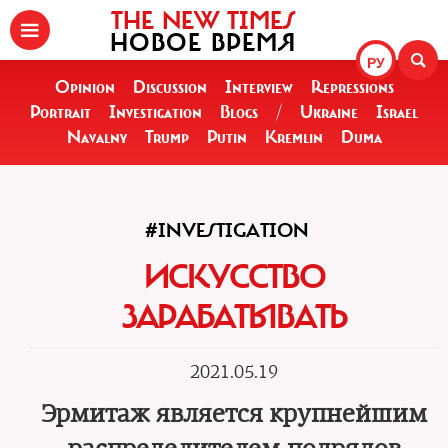
THE NEW TIMES
НОВОЕ ВРЕМЯ
РУ
Opinion
Discussion
Interview
Repressions
Portrait
Investigation
Blogs
/
Ukraine
Israel
Navalny
Trump
Putin
Kremlin
Duma
#INVESTIGATION
ИСКУССТВО
ЗАРАБАТЫВАТЬ
2021.05.19
Эрмитаж является крупнейшим