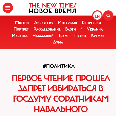
THE NEW TIMES
НОВОЕ ВРЕМЯ
EN
Мнение
Дискуссия
Интервью
Репрессии
Портрет
Расследование
Блоги
/
Украина
Израиль
Навальный
Трамп
Путин
Кремль
Дума
#ПОЛИТИКА
ПЕРВОЕ ЧТЕНИЕ ПРОШЕЛ
ЗАПРЕТ ИЗБИРАТЬСЯ В
ГОСДУМУ СОРАТНИКАМ
НАВАЛЬНОГО