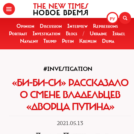
THE NEW TIMES
НОВОЕ ВРЕМЯ
РУ
Opinion
Discussion
Interview
Repressions
Portrait
Investigation
Blogs
/
Ukraine
Israel
Navalny
Trump
Putin
Kremlin
Duma
#INVESTIGATION
«БИ-БИ-СИ» РАССКАЗАЛО
О СМЕНЕ ВЛАДЕЛЬЦЕВ
«ДВОРЦА ПУТИНА»
2021.05.13