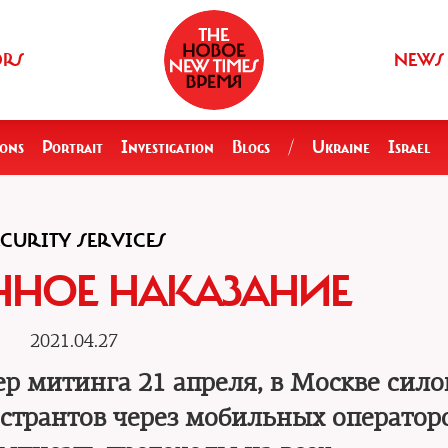
ORS
NEWS
ions
Portrait
Investigation
Blogs
/
Ukraine
Israel
ECURITY SERVICES
ННОЕ НАКАЗАНИЕ
2021.04.27
р митинга 21 апреля, в Москве сил
странтов через мобильных операторо