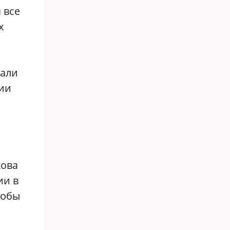
 все
х
вали
ции
кова
ии в
кобы