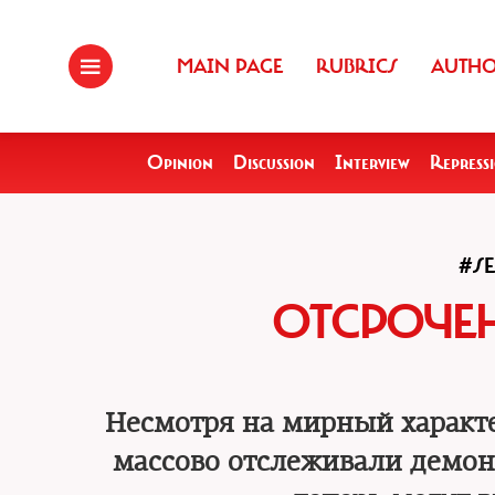
MAIN PAGE
RUBRICS
AUTH
Opinion
Discussion
Interview
Repress
#S
ОТСРОЧЕ
Несмотря на мирный характе
массово отслеживали демон