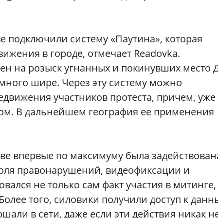
ве подключили систему «Паутина», которая
ижения в городе, отмечает Readovka.
ен на розыск угнанных и покинувших место 
амного шире. Через эту систему можно
едвижения участников протеста, причем, уже
ом. В дальнейшем география ее применения
кве впервые по максимуму была задействован
роля правонарушений, видеофиксации и
вался не только сам факт участия в митинге,
. Более того, силовики получили доступ к дан
шали в сети, даже если эти действия никак н