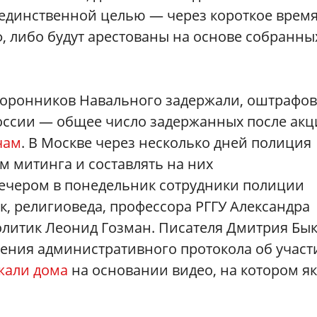
с единственной целью — через короткое время
, либо будут арестованы на основе собранны
торонников Навального задержали, оштрафо
России — общее число задержанных после ак
чам
. В Москве через несколько дней полиция
м митинга и составлять на них
вечером в понедельник сотрудники полиции
к, религиоведа, профессора РГГУ Александра
олитик Леонид Гозман. Писателя Дмитрия Бы
ления административного протокола об участ
жали дома
на основании видео, на котором я