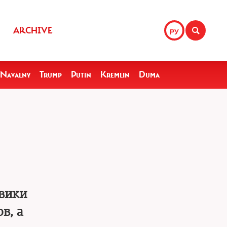
ARCHIVE
РУ
Navalny
Trump
Putin
Kremlin
Duma
овики
в, а