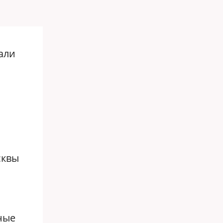
али
сквы
ные