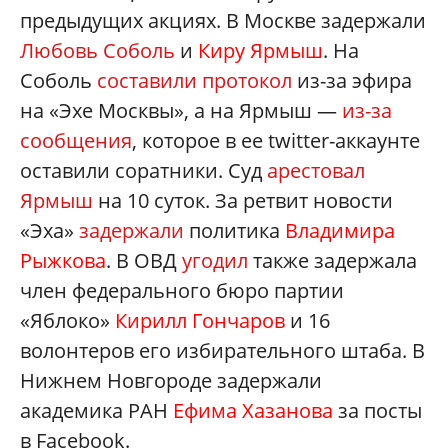
предыдущих акциях. В Москве задержали
Любовь Соболь
и
Киру Ярмыш
. На
Соболь
составили протокол
из-за эфира
на «Эхе Москвы», а на Ярмыш —
из-за
сообщения
, которое в ее twitter-аккаунте
оставили соратники. Суд
арестовал
Ярмыш
на 10 суток. За ретвит новости
«Эха»
задержали
политика
Владимира
Рыжкова
. В ОВД
угодил
также задержала
член федерального бюро партии
«Яблоко»
Кирилл Гончаров
и 16
волонтеров его избирательного штаба. В
Нижнем Новгороде задержали
академика РАН
Ефима Хазанова
за посты
в Facebook.