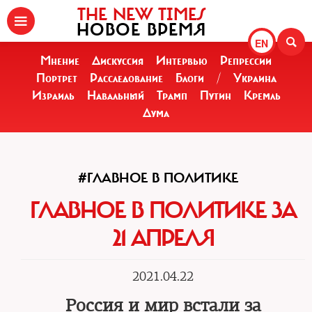
THE NEW TIMES
НОВОЕ ВРЕМЯ
EN
Мнение
Дискуссия
Интервью
Репрессии
Портрет
Расследование
Блоги
/
Украина
Израиль
Навальный
Трамп
Путин
Кремль
Дума
#ГЛАВНОЕ В ПОЛИТИКЕ
ГЛАВНОЕ В ПОЛИТИКЕ ЗА
21 АПРЕЛЯ
2021.04.22
Россия и мир встали за