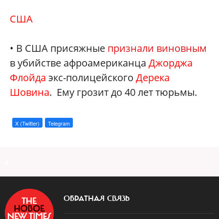
США
• В США присяжные
признали виновным
в убийстве афроамериканца
Джорджа
Флойда
экс-полицейского
Дерека
Шовина
. Ему грозит до 40 лет тюрьмы.
X (Twitter)
Telegram
a
ОБРАТНАЯ СВЯЗЬ