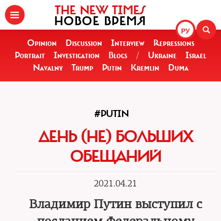
THE NEW TIMES
НОВОЕ ВРЕМЯ
РУ
Opinion
Discussion
Interview
Repressions
Portrait
Investigation
Blogs
/
Ukraine
Israel
Navalny
Trump
Putin
Kremlin
Duma
#PUTIN
ДЕНЬ (НЕ) БОЛЬШИХ
ОБЕЩАНИЙ
2021.04.21
Владимир Путин выступил с