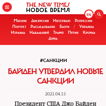
THE NEW TIMES
НОВОЕ ВРЕМЯ
EN
Мнение
Дискуссия
Интервью
Репрессии
Портрет
Расследование
Блоги
/
Украина
Израиль
Навальный
Трамп
Путин
Кремль
Дума
#САНКЦИИ
БАЙДЕН УТВЕРДИЛ НОВЫЕ
САНКЦИИ
2021.04.15
Президент США Джо Байден