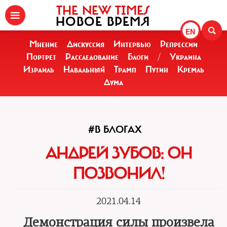
THE NEW TIMES
НОВОЕ ВРЕМЯ
EN
Мнение
Дискуссия
Интервью
Репрессии
Портрет
Расследование
Блоги
/
Украина
Израиль
Навальный
Трамп
Путин
Кремль
Дума
#В БЛОГАХ
АНДРЕЙ ЗУБОВ: ОН
ПОЗВОНИЛ!
2021.04.14
Демонстрация силы произвела