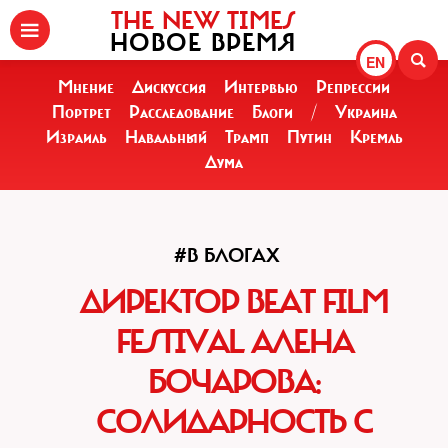
THE NEW TIMES
НОВОЕ ВРЕМЯ
EN
Мнение
Дискуссия
Интервью
Репрессии
Портрет
Расследование
Блоги
/
Украина
Израиль
Навальный
Трамп
Путин
Кремль
Дума
#В БЛОГАХ
ДИРЕКТОР BEAT FILM
FESTIVAL АЛЕНА
БОЧАРОВА:
СОЛИДАРНОСТЬ С