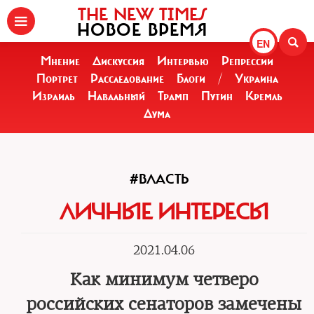
THE NEW TIMES
НОВОЕ ВРЕМЯ
EN
Мнение
Дискуссия
Интервью
Репрессии
Портрет
Расследование
Блоги
/
Украина
Израиль
Навальный
Трамп
Путин
Кремль
Дума
#ВЛАСТЬ
ЛИЧНЫЕ ИНТЕРЕСЫ
2021.04.06
Как минимум четверо
российских сенаторов замечены