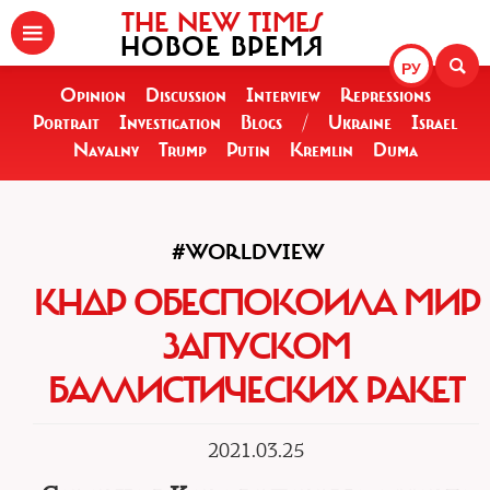
THE NEW TIMES
НОВОЕ ВРЕМЯ
РУ
Opinion
Discussion
Interview
Repressions
Portrait
Investigation
Blogs
/
Ukraine
Israel
Navalny
Trump
Putin
Kremlin
Duma
#WORLDVIEW
КНДР ОБЕСПОКОИЛА МИР
ЗАПУСКОМ
БАЛЛИСТИЧЕСКИХ РАКЕТ
2021.03.25