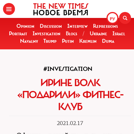
THE NEW TIMES
НОВОЕ ВРЕМЯ
РУ
Opinion
Discussion
Interview
Repressions
Portrait
Investigation
Blogs
/
Ukraine
Israel
Navalny
Trump
Putin
Kremlin
Duma
#INVESTIGATION
ИРИНЕ ВОЛК
«ПОДАРИЛИ» ФИТНЕС-
КЛУБ
2021.02.17