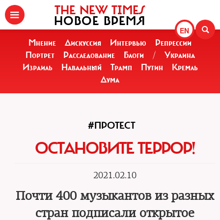
THE NEW TIMES
НОВОЕ ВРЕМЯ
EN
Мнение
Дискуссия
Интервью
Репрессии
Портрет
Расследование
Блоги
/
Украина
Израиль
Навальный
Трамп
Путин
Кремль
Дума
#ПРОТЕСТ
ОСТАНОВИТЕ ТЕРРОР!
2021.02.10
Почти 400 музыкантов из разных
стран подписали открытое