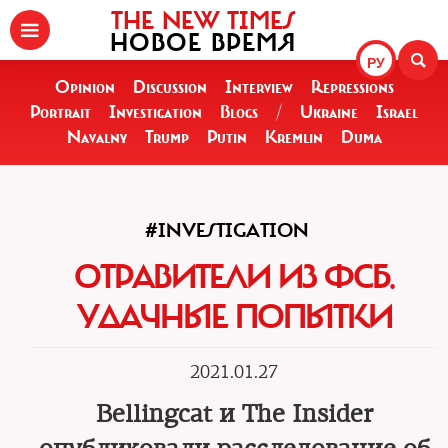
THE NEW TIMES
НОВОЕ ВРЕМЯ
РУ
Opinion
Discussion
Interview
Repressions
Portrait
Investigation
Blogs
/
Ukraine
Israel
Navalny
Trump
Putin
Kremlin
Duma
#INVESTIGATION
ОТРАВИТЕЛИ ИЗ ФСБ.
УДАЧНЫЕ ПОПЫТКИ
2021.01.27
Bellingcat и The Insider