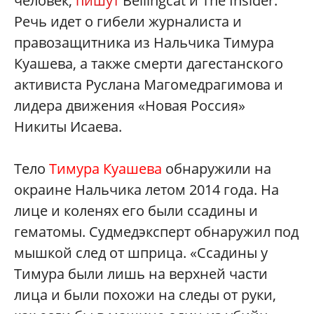
человек,
пишут
Bellingcat и The Insider.
Речь идет о гибели журналиста и
правозащитника из Нальчика Тимура
Куашева, а также смерти дагестанского
активиста Руслана Магомедрагимова и
лидера движения «Новая Россия»
Никиты Исаева.
Тело
Тимура Куашева
обнаружили на
окраине Нальчика летом 2014 года. На
лице и коленях его были ссадины и
гематомы. Судмедэксперт обнаружил под
мышкой след от шприца. «Ссадины у
Тимура были лишь на верхней части
лица и были похожи на следы от руки,