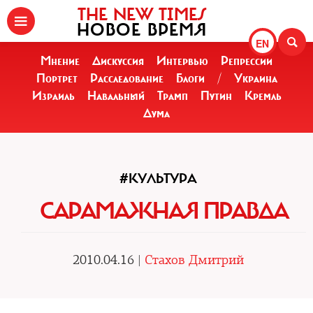
THE NEW TIMES
НОВОЕ ВРЕМЯ
EN
Мнение
Дискуссия
Интервью
Репрессии
Портрет
Расследование
Блоги
/
Украина
Израиль
Навальный
Трамп
Путин
Кремль
Дума
#КУЛЬТУРА
САРАМАЖНАЯ ПРАВДА
2010.04.16 |
Стахов Дмитрий