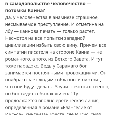
в самодовольстве человечество —
потомки Каина?
Да, у человечества в анамнезе страшное,
несмываемое преступление. И отметина на
лбу — каинова печать — только растет.
Несмотря на все попытки западной
цивилизации избыть свою вину. Причем все
симпатии писателя на стороне Каина — не
романного, а того, из Ветхого Завета. И тут
тоже парадокс. Ведь у Сарамаго бог
занимается постоянными провокациями. Он
подбрасывает людям соблазны и смотрит,
что они будут делать. Звучит святотатственно,
но бог ведет себя как дьявол! Тут
продолжается вполне еретическая линия,
определенная в романе «Евангелие от
Иисуса», книге-манифесте, где Иисус, сидя