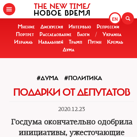
THE NEW TIMES
НОВОЕ ВРЕМЯ
EN
Мнение
Дискуссия
Интервью
Репрессии
Портрет
Расследование
Блоги
/
Украина
Израиль
Навальный
Трамп
Путин
Кремль
Дума
#ДУМА
#ПОЛИТИКА
ПОДАРКИ ОТ ДЕПУТАТОВ
2020.12.23
Госдума окончательно одобрила
инициативы, ужесточающие