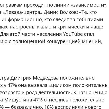
поправкам проходит по линии «зависимости»
а «Левада-центра» Денис Волков: «Те, кто
и информационно, кто следит за событиями
дах, настроены к власти критически и чаще
ля этой части населения YouTube стал
нию с полноценной конкуренцией мнений,
истра Дмитрия Медведева положительно
их у 47% она вызвала «целиком положительны
возраста и рода деятельности. К назначению
ла Мишустина 47% отнеслись положительно
7% — безразлично, 18% восприняли нового