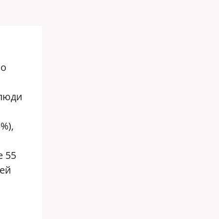
по
 люди
%),
 55
лей