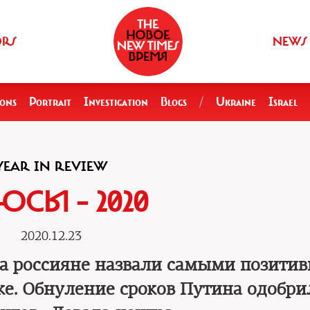
ORS
NEWS
ions
Portrait
Investigation
Blogs
/
Ukraine
Israel
YEAR IN REVIEW
ЮСЫ – 2020
2020.12.23
са россияне назвали самыми позити
ке. Обнуление сроков Путина одобр