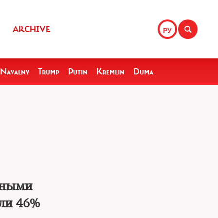
ARCHIVE
РУ
Navalny
Trump
Putin
Kremlin
Duma
вными
или 46%