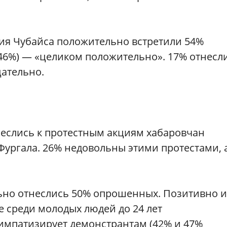
лия Чубайса положительно встретили 54%
(46%) — «целиком положительно». 17% отнесл
цательно.
еслись к протестным акциям хабаровчан
 Фургала. 26% недовольны этими протестами, 
льно отнеслись 50% опрошенных. Позитивно и
е среди молодых людей до 24 лет
импатизирует демонстрантам (42% и 47%