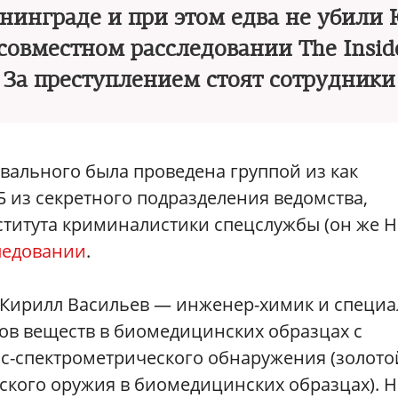
нинграде и при этом едва не убили
совместном расследовании The Inside
l. За преступлением стоят сотрудник
вального была проведена группой из как
из секретного подразделения ведомства,
титута криминалистики спецслужбы (он же 
ледовании
.
л Кирилл Васильев — инженер-химик и специа
ов веществ в биомедицинских образцах с
с-спектрометрического обнаружения (золото
ского оружия в биомедицинских образцах). Н