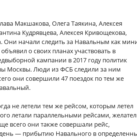
ава Макшакова, Олега Таякина, Алексея
антина Кудрявцева, Алексея Кривощекова,
. Они начали следить за Навальным как ми
он объявил о своих планах участвовать в
едвыборной кампании в 2017 году политик
лы Москвы. Люди из ФСБ следили за ним
Всего они совершили 47 поездок по тем же
Навальный.
гда не летели тем же рейсом, которым летел
того летали параллельными рейсами, желате
аще всего они также совершали рейс,
день — прибытию Навального в определенн