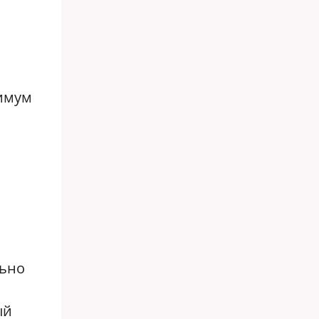
нимум
льно
ый