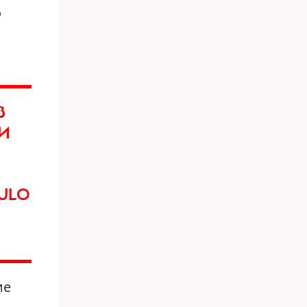
о
В
ЛИ
MULO
ие