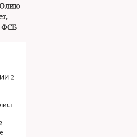
 Юлию
r,
и ФСБ
НИИ-2
лист
й
е