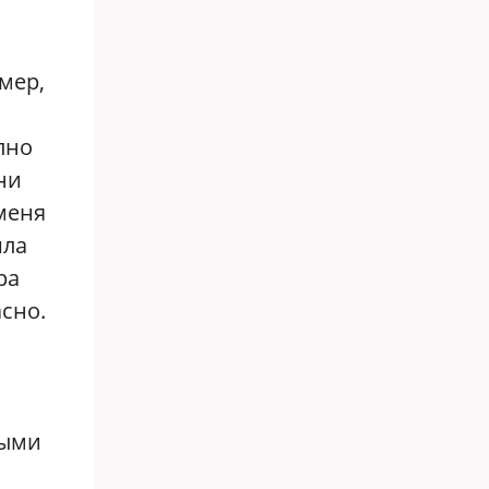
мер,
пно
ни
 меня
шла
ра
асно.
ными