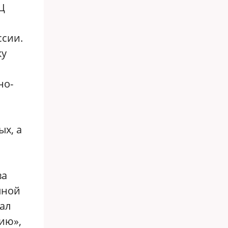
Ц
ссии.
ку
но-
х, а
ва
пной
ал
жию»,