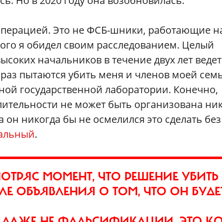
ь. Но в 2020 году она возобновилась.
операцией. Это не ФСБ-шники, работающие н
рого я обидел своим расследованием. Целый
ысоких начальников в течение двух лет ведет
 раз пытаются убить меня и членов моей семь
ной государственной лаборатории. Конечно,
лительности не может быть организована ни
 он никогда бы не осмелился это сделать без
альный
.
ОТРЯС МОМЕНТ, ЧТО РЕШЕНИЕ УБИТЬ
Е ОБЪЯВЛЕНИЯ О ТОМ, ЧТО ОН БУДЕ
Е ДАЖЕ НЕ ФАЛЬСИФИКАЦИИ. ЭТО К