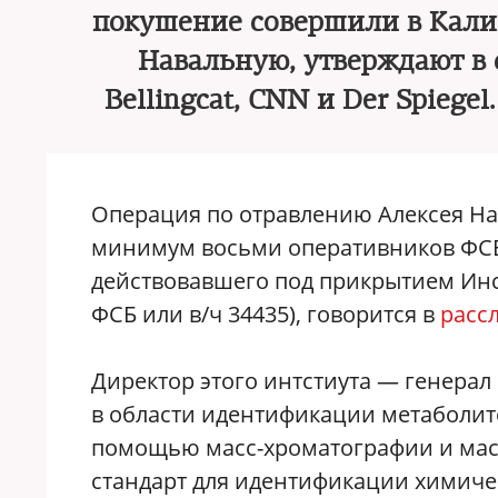
покушение совершили в Кали
Навальную, утверждают в 
Bellingcat, CNN и Der Spiege
Операция по отравлению Алексея На
минимум восьми оперативников ФСБ 
действовавшего под прикрытием Инс
ФСБ или в/ч 34435), говорится в
расс
Директор этого интстиута — генера
в области идентификации метаболит
помощью масс-хроматографии и мас
стандарт для идентификации химиче