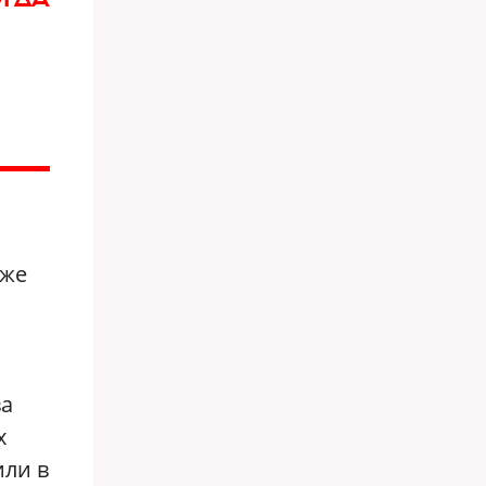
 же
ва
х
или в