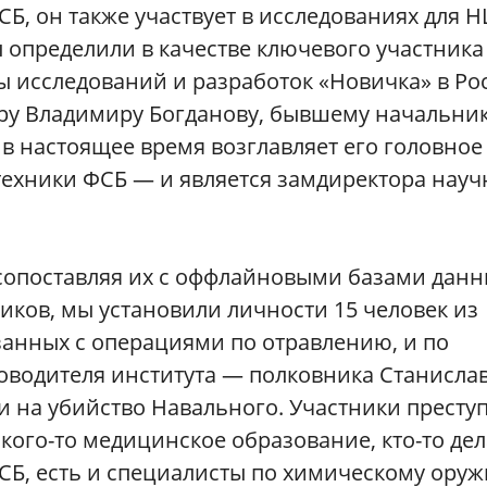
Б, он также участвует в исследованиях для Н
 определили в качестве ключевого участника
исследований и разработок «Новичка» в Ро
ру Владимиру Богданову, бывшему начальни
в настоящее время возглавляет его головное
ехники ФСБ — и является замдиректора науч
сопоставляя их с оффлайновыми базами данны
иков, мы установили личности 15 человек из
занных с операциями по отравлению, и по
оводителя института — полковника Станисла
и на убийство Навального. Участники престу
кого-то медицинское образование, кто-то дел
ФСБ, есть и специалисты по химическому ору