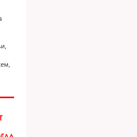
а
и,
кем,
Т
ОГДА