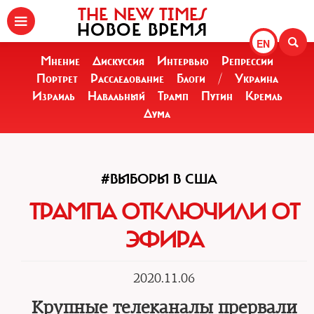
THE NEW TIMES
НОВОЕ ВРЕМЯ
EN
Мнение
Дискуссия
Интервью
Репрессии
Портрет
Расследование
Блоги
/
Украина
Израиль
Навальный
Трамп
Путин
Кремль
Дума
#ВЫБОРЫ В США
ТРАМПА ОТКЛЮЧИЛИ ОТ
ЭФИРА
2020.11.06
Крупные телеканалы прервали