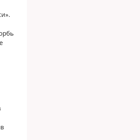
си».
корбь
е
в
 в