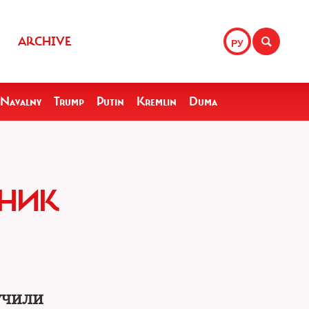
ARCHIVE
РУ
Navalny
Trump
Putin
Kremlin
Duma
ННИК
учили