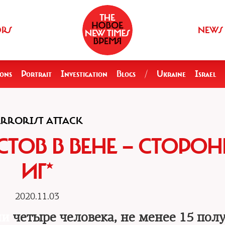
ORS
NEWS
ions
Portrait
Investigation
Blogs
/
Ukraine
Israel
ERRORIST ATTACK
СТОВ В ВЕНЕ — СТОРО
ИГ*
2020.11.03
ли
четыре человека, не менее 15 пол