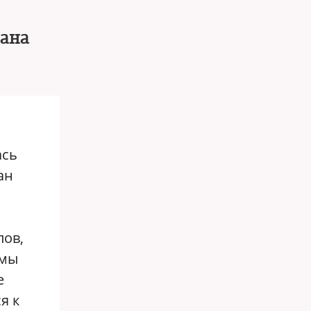
нана
ась
ан
лов,
 мы
е
я к