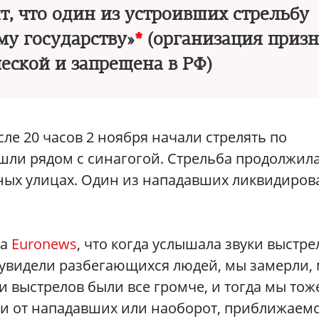
т, что один из устроивших стрельбу
у государству»
*
(организация приз
еской и запрещена в РФ)
ле 20 часов 2 ноября начали стрелять по
ли рядом с синагогой. Стрельба продолжил
ных улицах. Один из нападавших ликвидиров
ла
Euronews
, что когда услышала звуки выстре
ы увидели разбегающихся людей, мы замерли,
ки выстрелов были все громче, и тогда мы тож
ли от нападавших или наоборот, приближаемс