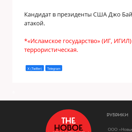
Кандидат в президенты США Джо Бай
атакой.
*«Исламское государство» (ИГ, ИГИЛ
террористическая.
X (Twitter)
Telegram
a
РУБРИКИ
ООО «Новые