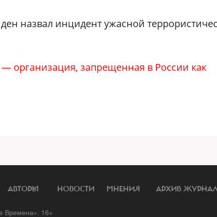
ден назвал инцидент ужасной террористиче
) — организация, запрещенная в России как
АВТОРЫ
НОВОСТИ
МНЕНИЯ
АРХИВ ЖУРНА
 Времена». 16+