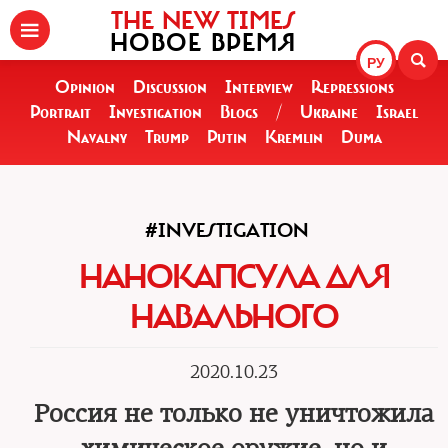
THE NEW TIMES
НОВОЕ ВРЕМЯ
РУ
Opinion
Discussion
Interview
Repressions
Portrait
Investigation
Blogs
/
Ukraine
Israel
Navalny
Trump
Putin
Kremlin
Duma
#INVESTIGATION
НАНОКАПСУЛА ДЛЯ
НАВАЛЬНОГО
2020.10.23
Россия не только не уничтожила