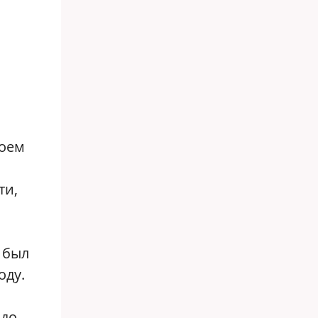
моем
ти,
 был
оду.
 до