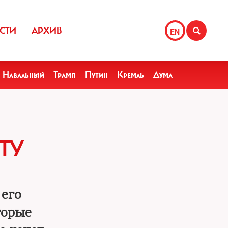
СТИ
АРХИВ
EN
Навальный
Трамп
Путин
Кремль
Дума
ТУ
его
торые