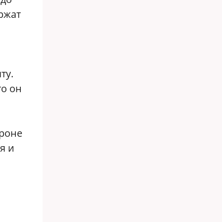
ржат
ту.
то он
ороне
я и