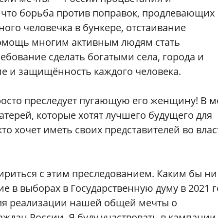
 что борьба против поправок, продлевающих
ного человечка в бункере, отстаивание
помощь многим активным людям стать
бование сделать богатыми села, города и
ие и защищённость каждого человека.
осто преследует пугающую его женщину! В 
атерей, которые хотят лучшего будущего для
 кто хочет иметь своих представителей во влас
ириться с этим преследованием. Каким бы ни
е в выборах в Государственную думу в 2021 г
ля реализации нашей общей мечты о
аждан России. Я буду участвовать в кампании