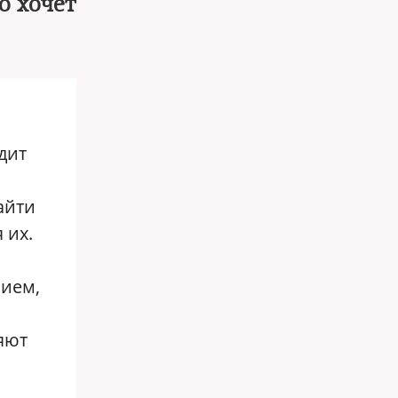
о хочет
дит
айти
 их.
нием,
яют