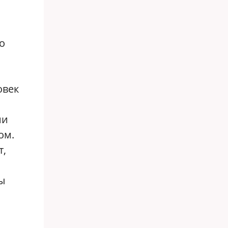
о
овек
ии
ом.
т,
ы