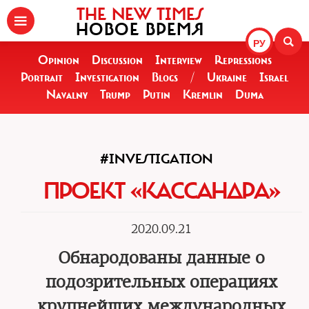
THE NEW TIMES
НОВОЕ ВРЕМЯ
РУ
Opinion
Discussion
Interview
Repressions
Portrait
Investigation
Blogs
/
Ukraine
Israel
Navalny
Trump
Putin
Kremlin
Duma
#INVESTIGATION
ПРОЕКТ «КАССАНДРА»
2020.09.21
Обнародованы данные о
подозрительных операциях
крупнейших международных