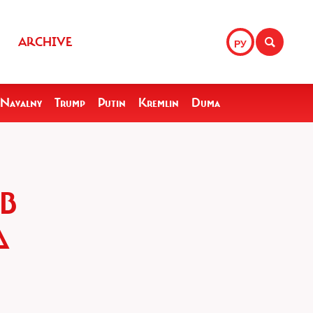
ARCHIVE
РУ
Navalny
Trump
Putin
Kremlin
Duma
В
Д