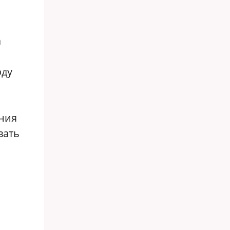
а
оду
ения
вать