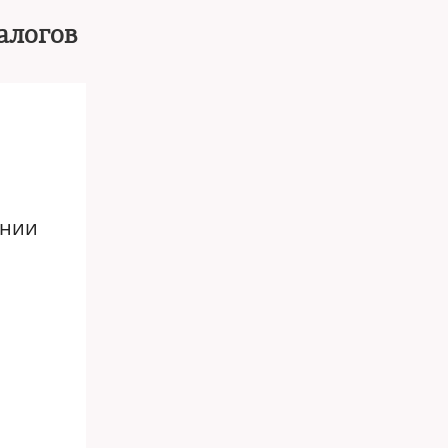
алогов
ении