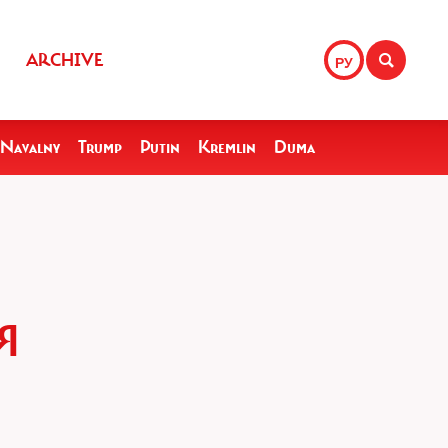
ARCHIVE
РУ
Navalny
Trump
Putin
Kremlin
Duma
Я