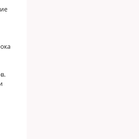
кие
пока
в.
и