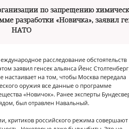
рганизации по запрещению химическ
мме разработки «Новичка», заявил ге
НАТО
международное расследование обстоятельств
этом заявил генсек альянса Йенс Столтенберг
же настаивает на том, чтобы Москва передала
ского оружия все данные о программе
ещества «Новичок». Ранее эксперты Бундесве
 ядом, был отравлен Навальный.
ии, критиков российского режима совершают
сность. Некоторые даже были убиты. Это не