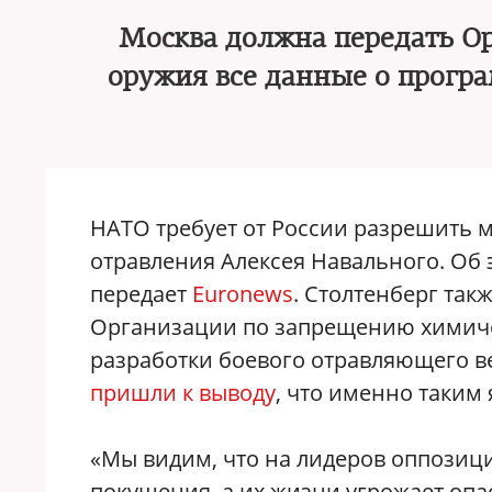
Москва должна передать О
оружия все данные о програ
НАТО требует от России разрешить 
отравления Алексея Навального. Об 
передает
Euronews
. Столтенберг так
Организации по запрещению химиче
разработки боевого отравляющего в
пришли к выводу
, что именно таким
«Мы видим, что на лидеров оппозиц
покушения, а их жизни угрожает опа