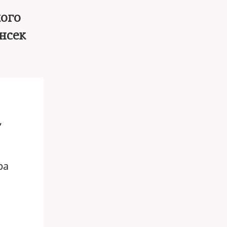
ого
нсек
,
ра