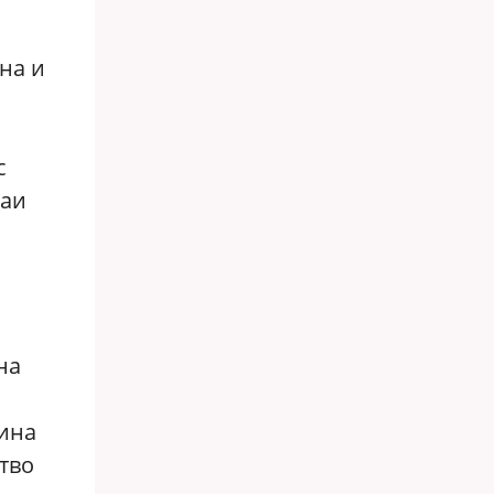
на и
с
чаи
на
ина
тво