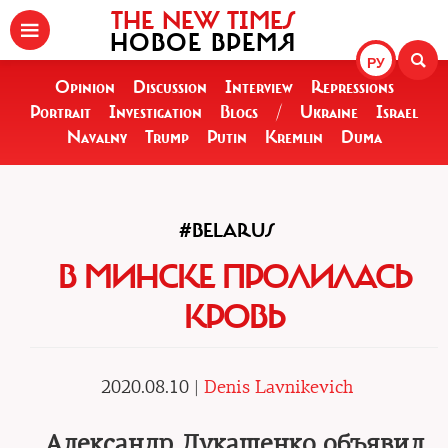
THE NEW TIMES
НОВОЕ ВРЕМЯ
РУ
Opinion
Discussion
Interview
Repressions
Portrait
Investigation
Blogs
/
Ukraine
Israel
Navalny
Trump
Putin
Kremlin
Duma
#BELARUS
В МИНСКЕ ПРОЛИЛАСЬ
КРОВЬ
2020.08.10 |
Denis Lavnikevich
Александр Лукашенко объявил