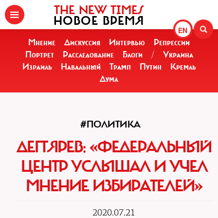
THE NEW TIMES
НОВОЕ ВРЕМЯ
EN
Мнение
Дискуссия
Интервью
Репрессии
Портрет
Расследование
Блоги
/
Украина
Израиль
Навальный
Трамп
Путин
Кремль
Дума
#ПОЛИТИКА
ДЕГТЯРЕВ: «ФЕДЕРАЛЬНЫЙ
ЦЕНТР УСЛЫШАЛ И УЧЕЛ
МНЕНИЕ ИЗБИРАТЕЛЕЙ»
2020.07.21