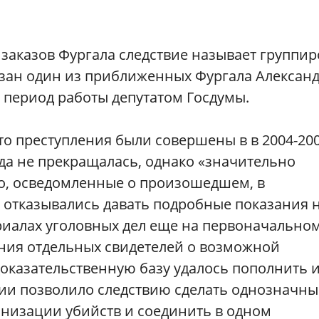
аказов Фургала следствие называет группир
язан один из приближенных Фургала Алексан
 период работы депутатом Госдумы.
что преступления были совершены в в 2004-20
гда не прекращалась, однако «значительно
но, осведомленные о произошедшем, в
 отказывались давать подробные показания 
ериалах уголовных дел еще на первоначально
ния отдельных свидетелей о возможной
 доказательственную базу удалось пополнить 
вии позволило следствию сделать однозначн
анизации убийств и соединить в одном