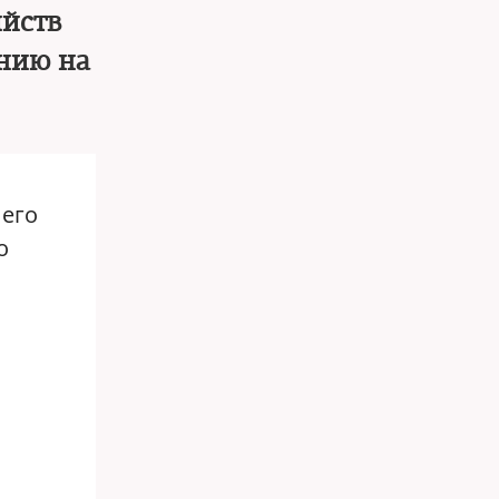
ийств
ению на
 его
о