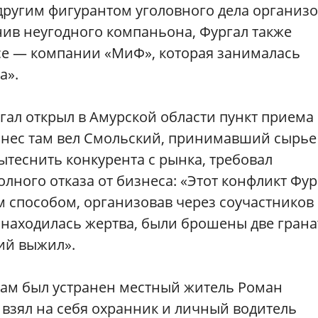
 другим фигурантом уголовного дела организ
нив неугодного компаньона, Фургал также
есе — компании «МиФ», которая занималась
а».
гал открыл в Амурской области пункт приема
знес там вел Смольский, принимавший сырье
ытеснить конкурента с рынка, требовал
ного отказа от бизнеса: «Этот конфликт Фур
 способом, организовав через соучастников
е находилась жертва, были брошены две грана
ий выжил».
сам был устранен местный житель Роман
 взял на себя охранник и личный водитель