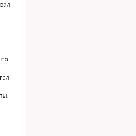
овал
 по
гал
ты.