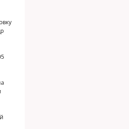
овку
др
05
на
м
и
ый