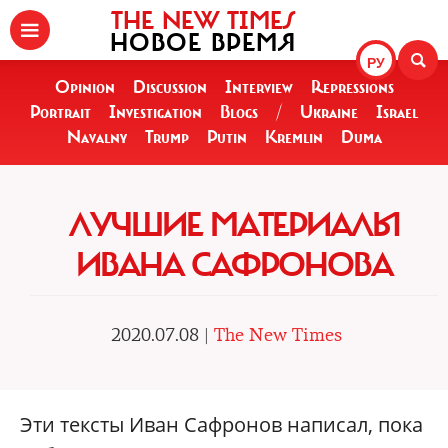
THE NEW TIMES
НОВОЕ ВРЕМЯ
РУ
Opinion
Discussion
Interview
Repressions
Portrait
Investigation
Blogs
/
Ukraine
Israel
Navalny
Trump
Putin
Kremlin
Duma
ЛУЧШИЕ МАТЕРИАЛЫ
ИВАНА САФРОНОВА
2020.07.08 |
The New Times
Эти тексты Иван Сафронов написал, пока