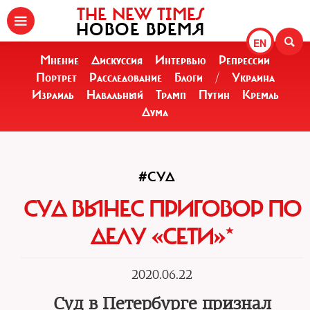
THE NEW TIMES
НОВОЕ ВРЕМЯ
EN
Мнение
Дискуссия
Интервью
Репрессии
Портрет
Расследование
Блоги
/
Украина
Израиль
Навальный
Трамп
Путин
Кремль
Дума
#СУД
СУД ВЫНЕС ПРИГОВОР ПО
ДЕЛУ «СЕТИ»*
2020.06.22
Суд в Петербурге признал