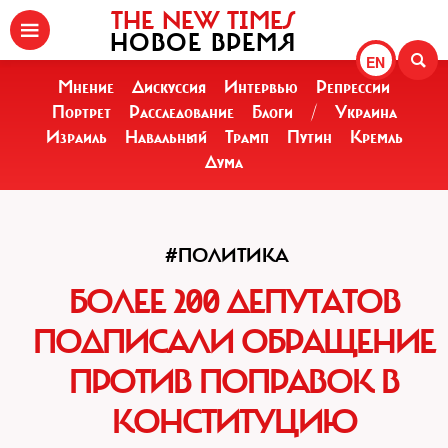
THE NEW TIMES
НОВОЕ ВРЕМЯ
EN
Мнение
Дискуссия
Интервью
Репрессии
Портрет
Расследование
Блоги
/
Украина
Израиль
Навальный
Трамп
Путин
Кремль
Дума
#ПОЛИТИКА
БОЛЕЕ 200 ДЕПУТАТОВ
ПОДПИСАЛИ ОБРАЩЕНИЕ
ПРОТИВ ПОПРАВОК В
КОНСТИТУЦИЮ