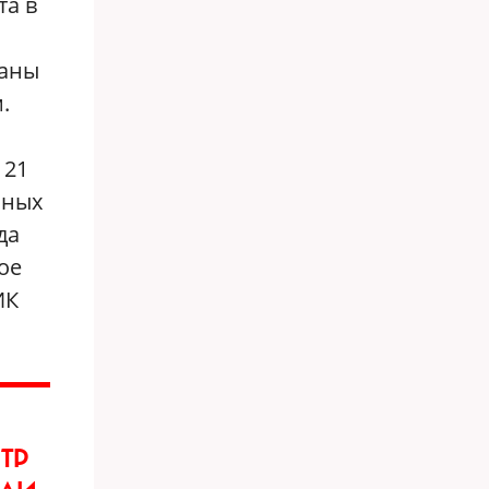
та в
ваны
.
 21
сных
да
ое
ИК
ТР