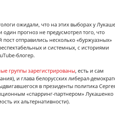
ологи ожидали, что на этих выборах у Лукаш
 один прогноз не предусмотрел того, что
й пост отправились несколько «буржуазных»
респектабельных и системных, с историями
uTube-блогер.
ые группы зарегистрированы
, есть и сам
пания), и глава белорусских либерал-демократ
выдвигавшегося в президенты политика Серге
диционным «спарринг-партнером» Лукашенко
мость их альтернативности).