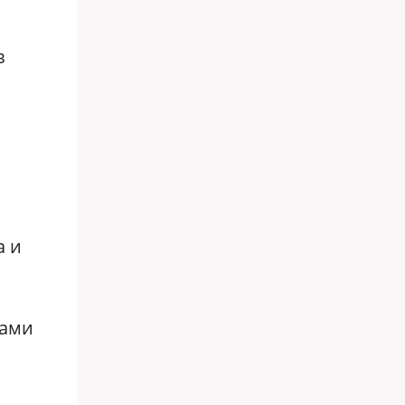
в
а и
сами