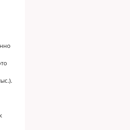
анно
это
с.).
к