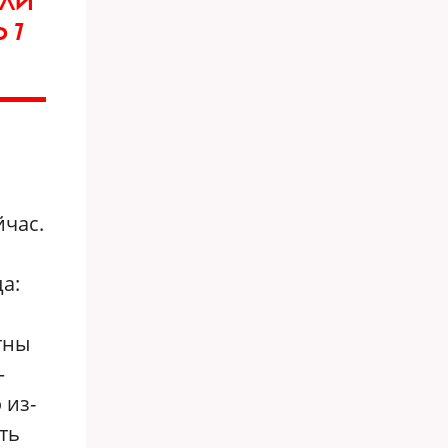
АЛИ
 7
йчас.
а:
тны
—
 из-
ть