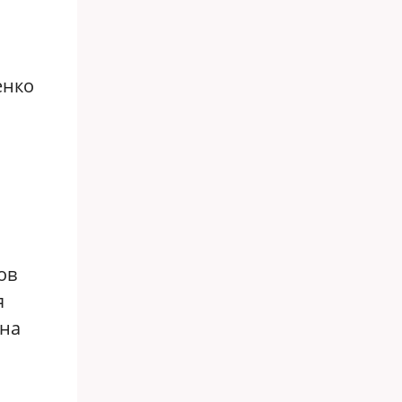
енко
ов
я
 на