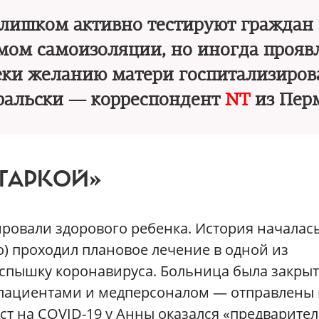
слишком активно тестируют граждан 
имом самоизоляции, но иногда прояв
еки желанию матери госпитализиров
уральски — корреспондент
NT
из Пер
ЛГАРКОЙ»
ровали здорового ребенка. История началась
о) проходил плановое лечение в одной из
вспышку коронавируса. Больница была закрыт
 с пациентами и медперсоналом — отправлены
ест на COVID-19 у Анны оказался «предварите