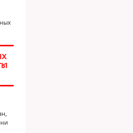
вных
ЯХ
ТЫ
ан,
они