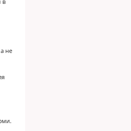
 в
а не
ля
рми.