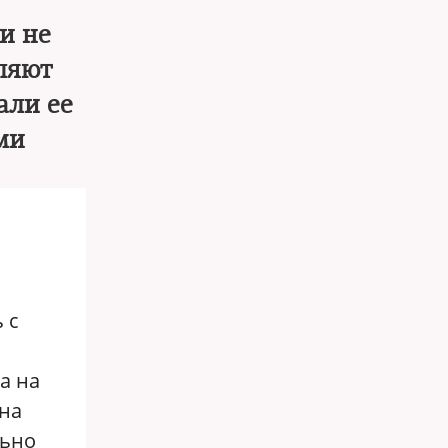
и не
ляют
али ее
ми
 с
а на
 на
льно