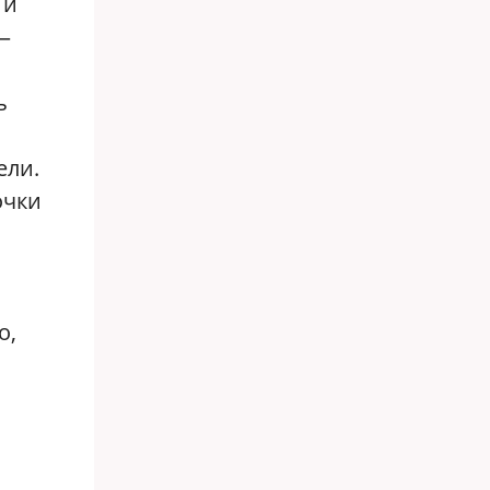
 и
—
ь
ели.
очки
о,