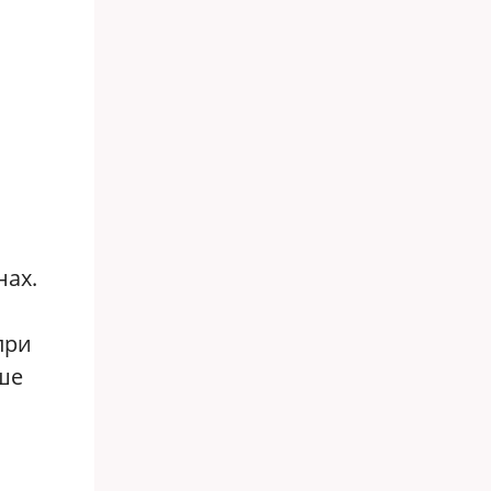
нах.
при
ше