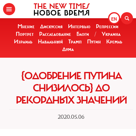
THE NEW TIMES
НОВОЕ ВРЕМЯ
EN
Мнение
Дискуссия
Интервью
Репрессии
Портрет
Расследование
Блоги
/
Украина
Израиль
Навальный
Трамп
Путин
Кремль
Дума
{ОДОБРЕНИЕ ПУТИНА
СНИЗИЛОСЬ} ДО
РЕКОРДНЫХ ЗНАЧЕНИЙ
2020.05.06