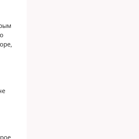
арым
во
оре,
не
орое