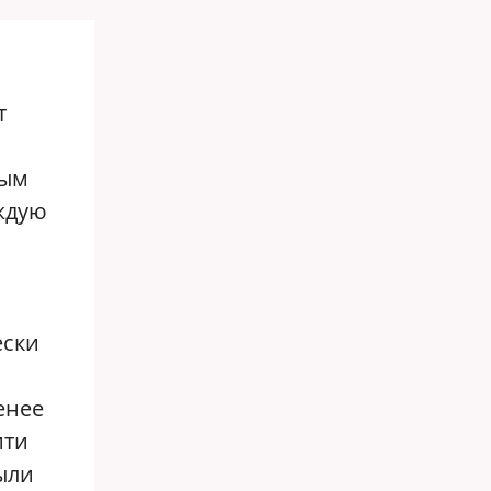
т
ным
ждую
ески
енее
ити
ыли