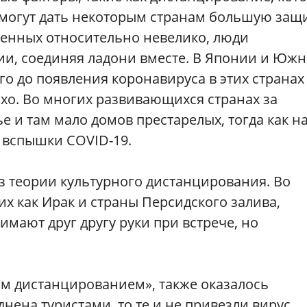
 могут дать некоторым странам большую защи
женных относительно невелико, люди
нии, соединяя ладони вместе. В Японии и Юж
го до появления коронавируса в этих странах
охо. Во многих развивающихся странах за
и там мало домов престарелых, тогда как н
 вспышки COVID-19.
з теории культурного дистанцирования. Во
их как Ирак и страны Персидского залива,
мают друг другу руки при встрече, но
м дистанцированием», также оказалось
нена туристами, то те и не привезли вирус.