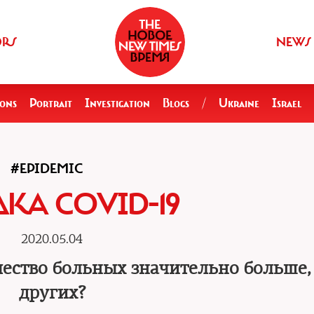
ORS
NEWS
ions
Portrait
Investigation
Blogs
/
Ukraine
Israel
#EPIDEMIC
ДКА COVID-19
2020.05.04
чество больных значительно больше,
других?