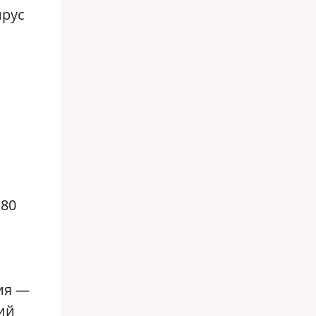
ирус
 80
ия —
вий