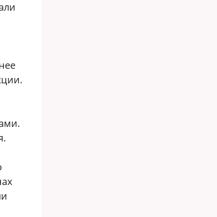
тали
нее
кции.
ами.
я.
о
нах
ли