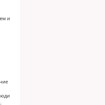
ием и
ение
люди
.