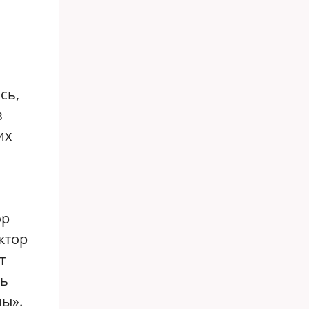
сь,
в
их
ор
ктор
т
рь
ны».