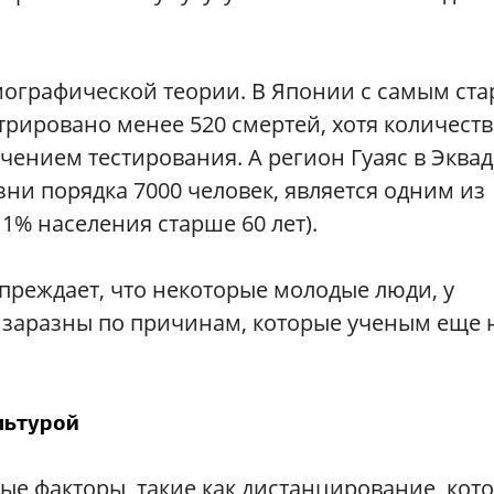
мографической теории. В Японии с самым ст
рировано менее 520 смертей, хотя количест
чением тестирования. А регион Гуаяс в Эквад
зни порядка 7000 человек, является одним из
11% населения старше 60 лет).
преждает, что некоторые молодые люди, у
ь заразны по причинам, которые ученым еще 
льтурой
ые факторы, такие как дистанцирование, кот